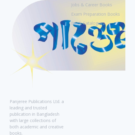
Jobs & Career Books
Exam Preparation Books
Book Catalogues
Panjeree Publications Ltd. a
leading and trusted
publication in Bangladesh
with large collections of
both academic and creative
books.