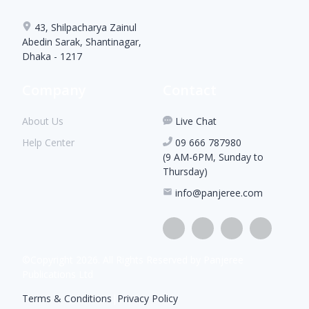
43, Shilpacharya Zainul
Abedin Sarak, Shantinagar,
Dhaka - 1217
Company
Contact
About Us
Live Chat
Help Center
09 666 787980
(9 AM-6PM, Sunday to
Thursday)
info@panjeree.com
©Copyright
2026
. All Rights Reserved by Panjeree
Publications Ltd
Terms & Conditions
|
Privacy Policy