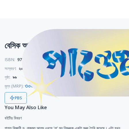
বেসিক আলী সুপারহিরো ১
ISBN:
9789849951889
সংস্করণ:
২০২৫
পৃষ্ঠা:
৯৬
৩০০ টাকা
মূল্য (MRP):
PBS
You May Also Like
বইটির বিবরণ
পাগল বিজ্ঞানী ড. নাজমুল আলম ওরফে 'না' মন নিয়ন্ত্রক একটা যন্ত্র তৈরি করেছে। এটা যখন