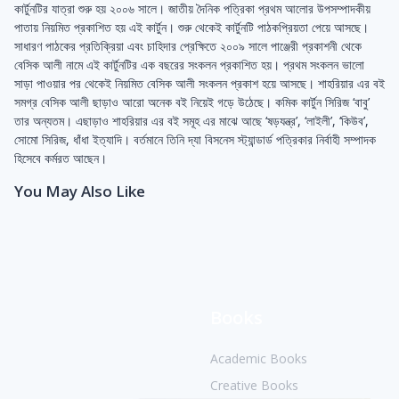
কার্টুনটির যাত্রা শুরু হয় ২০০৬ সালে। জাতীয় দৈনিক পত্রিকা প্রথম আলোর উপসম্পাদকীয়
পাতায় নিয়মিত প্রকাশিত হয় এই কার্টুন। শুরু থেকেই কার্টুনটি পাঠকপ্রিয়তা পেয়ে আসছে।
সাধারণ পাঠকের প্রতিক্রিয়া এবং চাহিদার প্রেক্ষিতে ২০০৯ সালে পাঞ্জেরী প্রকাশনী থেকে
বেসিক আলী নামে এই কার্টুনটির এক বছরের সংকলন প্রকাশিত হয়। প্রথম সংকলন ভালো
সাড়া পাওয়ার পর থেকেই নিয়মিত বেসিক আলী সংকলন প্রকাশ হয়ে আসছে। শাহরিয়ার এর বই
সমগ্র বেসিক আলী ছাড়াও আরো অনেক বই নিয়েই গড়ে উঠেছে। কমিক কার্টুন সিরিজ ‘বাবু’
তার অন্যতম। এছাড়াও শাহরিয়ার এর বই সমূহ এর মাঝে আছে ‘ষড়যন্ত্র’, ‘লাইলী’, ‘কিউব’,
সোমো সিরিজ, ধাঁধা ইত্যাদি। বর্তমানে তিনি দ্যা বিসনেস স্ট্যান্ডার্ড পত্রিকার নির্বাহী সম্পাদক
হিসেবে কর্মরত আছেন।
You May Also Like
Books
Academic Books
Creative Books