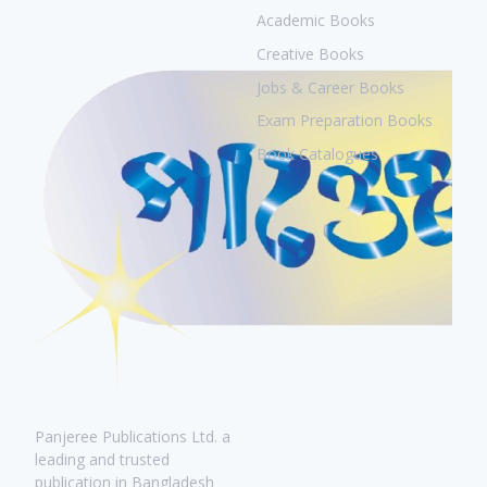
Academic Books
Creative Books
Jobs & Career Books
Exam Preparation Books
Book Catalogues
Panjeree Publications Ltd. a
leading and trusted
publication in Bangladesh