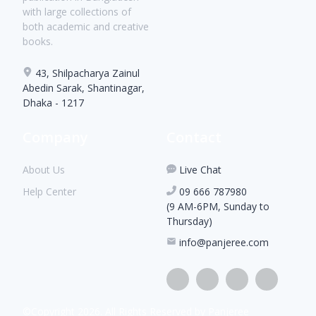
with large collections of
both academic and creative
books.
43, Shilpacharya Zainul
Abedin Sarak, Shantinagar,
Dhaka - 1217
Company
Contact
About Us
Live Chat
Help Center
09 666 787980
(9 AM-6PM, Sunday to
Thursday)
info@panjeree.com
©Copyright
2026
. All Rights Reserved by Panjeree