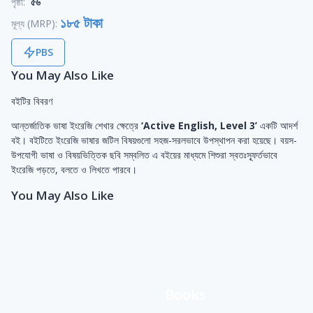
পৃষ্ঠা:
৫৬
১৮৫ টাকা
মূল্য (MRP):
PBS
You May Also Like
বইটির বিবরণ
আন্তর্জাতিক ভাষা ইংরেজি শেখার ক্ষেত্রে
‘Active English, Level 3’
একটি আদর্শ
বই। বইটিতে ইংরেজি ভাষার জটিল বিষয়গুলো সহজ-সরলভাবে উপস্থাপন করা হয়েছে। বয়স-
উপযোগী ভাষা ও বিষয়ভিত্তিক ছবি সম্বলিত এ বইয়ের মাধ্যমে শিশুরা স্বতঃস্ফূর্তভাবে
ইংরেজি পড়তে, বলতে ও লিখতে পারবে।
You May Also Like
Books