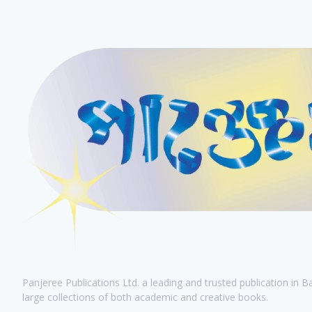
Panjeree Publications Ltd. a leading and trusted publication in 
large collections of both academic and creative books.