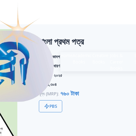
বাংলা প্রথম পত্র
Home
Academic
Creative
Jobs &
শ্রেণি:
একাদশ
Books
Books
Career
বিভাগ:
সাধারণ
Books
সংস্করণ:
২০২৫
পৃষ্ঠা:
১,৩০৪
৭৬০ টাকা
মূল্য (MRP):
PBS