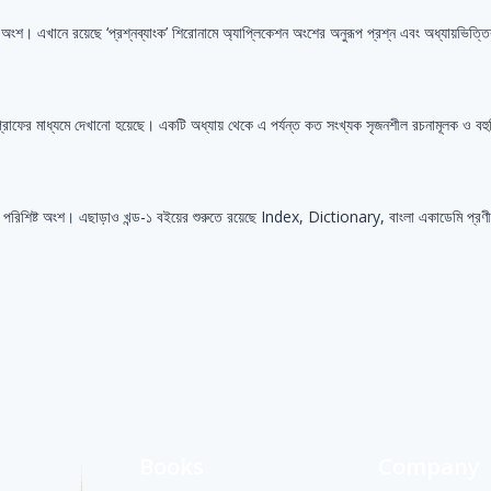
ট অংশ। এখানে রয়েছে ‘প্রশ্নব্যাংক’ শিরোনামে অ্যাপ্লিকেশন অংশের অনুরূপ প্রশ্ন এবং অধ্যায়ভিত্তি
ও গ্রাফের মাধ্যমে দেখানো হয়েছে। একটি অধ্যায় থেকে এ পর্যন্ত কত সংখ্যক সৃজনশীল রচনামূলক ও বহ
হয়েছে পরিশিষ্ট অংশ। এছাড়াও খন্ড-১ বইয়ের শুরুতে রয়েছে Index, Dictionary, বাংলা একাডেমি প্র
Books
Company