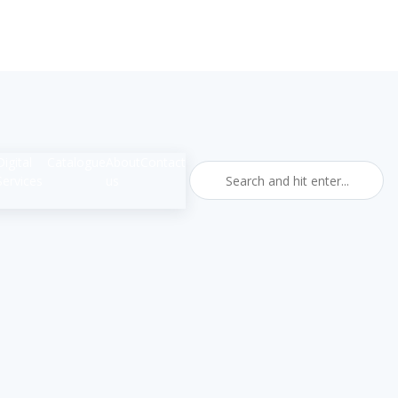
Digital
Catalogue
About
Contact
Services
us