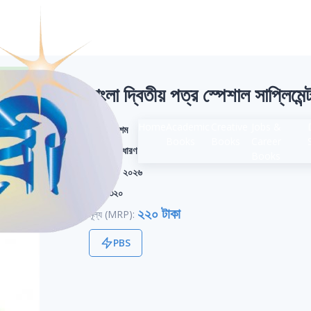
বাংলা দ্বিতীয় পত্র স্পেশাল সাপ্লিমে
Home
Academic
Creative
Jobs &
শ্রেণি:
দশম
Books
Books
Career
বিভাগ:
সাধারণ
Books
সংস্করণ:
২০২৬
পৃষ্ঠা:
৩২০
২২০ টাকা
মূল্য (MRP):
PBS