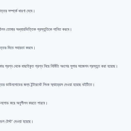
ত্তর সম্পর্কে ধারণা দেবে।
অনুশীলন তোমার অধ্যায়ভিত্তিক প্রস্তুতিকে শানিত করবে।
র উত্তর দিতে সহায়তা করবে।
্ষার প্রশ্ন থেকে বাছাইকৃত প্রশ্ন নিয়ে নির্মিতি অংশের সুপার সাজেশন প্রস্তুত করা হয়েছে।
 উত্তর ডাউনলোডের জন্য ইন্টারনেট লিংক অ্যাড্রেস দেওয়া হয়েছে বইটিতে।
র ডাউনলোড করে অনুশীলন করতে পারবে।
 মডেল টেস্ট' দেওয়া হয়েছে।