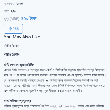
সংস্করণ:
২০২৫
পৃষ্ঠা:
২৫৬
৪২০ টাকা
মূল্য (MRP):
PBS
You May Also Like
বইটির বিবরণ
বইটির বৈশিষ্ট্য
টেস্ট পেপারস অ্যানালাইসিস
এখানে টেস্ট পেপারস-এ প্রদত্ত সকল বোর্ড ও শীর্ষস্থানীয় স্কুলের সৃজনশীল প্রশ্ন বিশ্লেষণ
করে 'গ' ও 'ঘ' নম্বর প্রশ্নগুলো সাধারণ প্রশ্নের আকারে দেওয়া হয়েছে- উত্তর নির্দেশনাসহ।
যে প্রশ্নগুলো বারবার এসেছে সেগুলো ★ চিহ্নিত করে সাজেশন হিসেবে উপস্থাপন করা
হয়েছে। তোমরা পরীক্ষার আগে উত্তরপত্র থেকে নির্দিষ্ট টপিকগুলো দ্রুত রিভিশন দিতে পারবে
এবং পরীক্ষায় যেকোনো সৃজনশীল প্রশ্নের উত্তর করতে পারবে সহজেই।
বোর্ড পরীক্ষার প্রশ্নপত্র
পরীক্ষা প্রস্তুতির জন্য শিক্ষাবোর্ড প্রণীত ২০২৫, '২৪, '২৩ ও ‘২০ সালের এসএসসি পরীক্ষার