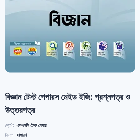
বিজ্ঞান টেস্ট পেপারস মেইড ইজি: প্রশ্নপত্র ও
উত্তরপত্র
শ্রেণি:
এসএসসি টেস্ট পেপার
বিভাগ:
সাধারণ