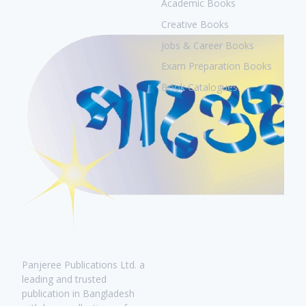
Academic Books
Creative Books
Jobs & Career Books
Exam Preparation Books
Book Catalogues
Panjeree Publications Ltd. a
leading and trusted
publication in Bangladesh