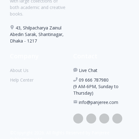
with large collections of
both academic and creative
books.
43, Shilpacharya Zainul
Abedin Sarak, Shantinagar,
Dhaka - 1217
Company
Contact
About Us
Live Chat
Help Center
09 666 787980
(9 AM-6PM, Sunday to
Thursday)
info@panjeree.com
©Copyright
2026
. All Rights Reserved by Panjeree