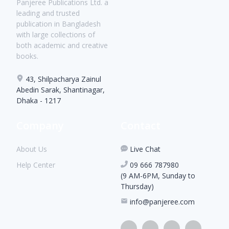
Panjeree Publications Ltd. a
leading and trusted
publication in Bangladesh
with large collections of
both academic and creative
books.
43, Shilpacharya Zainul
Abedin Sarak, Shantinagar,
Dhaka - 1217
Company
Contact
About Us
Live Chat
Help Center
09 666 787980
(9 AM-6PM, Sunday to
Thursday)
info@panjeree.com