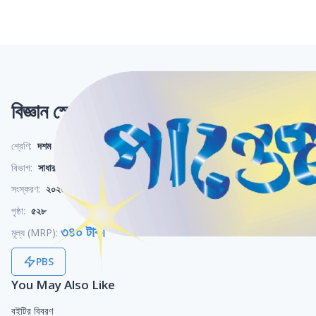
বিজ্ঞান স্পেশাল সাপ্লিমেন্ট ++ (পরীক্ষা২০২৭)
শ্রেণি:
দশম
বিভাগ:
সাধারণ
সংস্করণ:
২০২৬
পৃষ্ঠা:
৫২৮
৩৪০ টাকা
মূল্য (MRP):
PBS
You May Also Like
বইটির বিবরণ