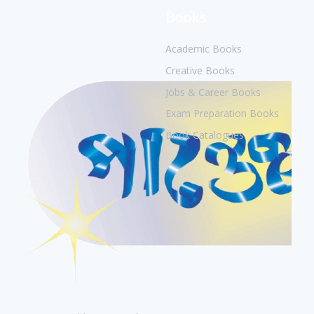
Books
Academic Books
Creative Books
Jobs & Career Books
Exam Preparation Books
Book Catalogues