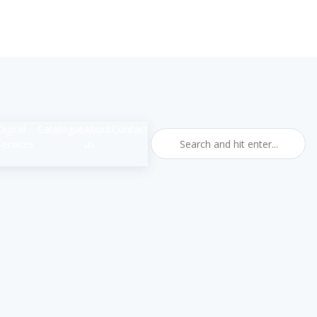
Digital
Catalogue
About
Contact
Services
us