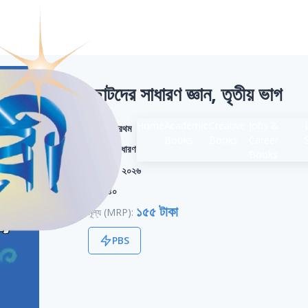
ছোটদের সাধারণ জ্ঞান, তৃতীয় ভাগ
Home
Academic
Creative
Jobs &
শ্রেণি:
প্রথম
Books
Books
Career
বিভাগ:
সাধারণ
Books
সংস্করণ:
২০২৬
পৃষ্ঠা:
৪০
১৫৫ টাকা
মূল্য (MRP):
PBS