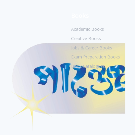
Books
Academic Books
Creative Books
Jobs & Career Books
Exam Preparation Books
Book Catalogues