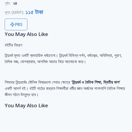
পৃষ্ঠা:
২৪
১১৫ টাকা
মূল্য (MRP):
PBS
You May Also Like
বইটির বিবরণ
হিন্দুধর্ম মূলত একটি ব্যবহারিক ধর্মচেতনা। হিন্দুধর্ম বিভিন্ন দর্শন, ধর্মতত্ত্ব, অধিবিদ্যা, পুরাণ,
বৈদিক যজ্ঞ, যোগব্যায়াম, আগমিক আচার নিয়ে আলোচনা করে।
শিশুদের হিন্দুধর্মের মৌলিক বিষয়গুলো শেখার ক্ষেত্রে
‘হিন্দুধর্ম ও নৈতিক শিক্ষা, দ্বিতীয় ভাগ’
একটি আদর্শ বই। বইটি পাঠের মাধ্যমে শিক্ষার্থীরা ধর্মীয় জ্ঞান অর্জনের পাশাপাশি নৈতিক শিক্ষায়
জীবন গঠনে উদ্বুদ্ধ হবে।
You May Also Like