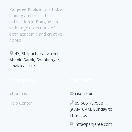
Panjeree Publications Ltd. a
leading and trusted
publication in Bangladesh
with large collections of
both academic and creative
books.
43, Shilpacharya Zainul
Abedin Sarak, Shantinagar,
Dhaka - 1217
Company
Contact
About Us
Live Chat
Help Center
09 666 787980
(9 AM-6PM, Sunday to
Thursday)
info@panjeree.com