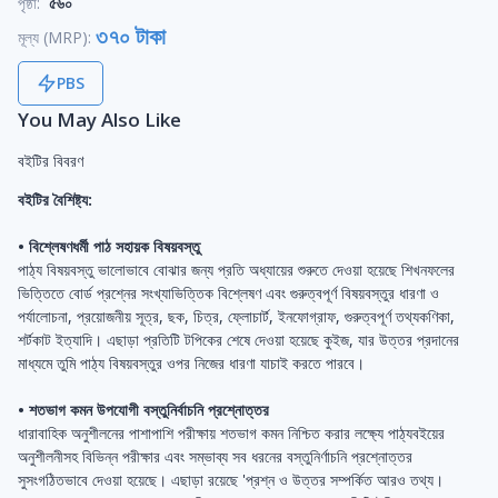
পৃষ্ঠা:
৫৬০
৩৭০ টাকা
মূল্য (MRP):
PBS
You May Also Like
বইটির বিবরণ
বইটির বৈশিষ্ট্য:
• বিশ্লেষণধর্মী পাঠ সহায়ক বিষয়বস্তু
পাঠ্য বিষয়বস্তু ভালোভাবে বোঝার জন্য প্রতি অধ্যায়ের শুরুতে দেওয়া হয়েছে শিখনফলের
ভিত্তিতে বোর্ড প্রশ্নের সংখ্যাভিত্তিক বিশ্লেষণ এবং গুরুত্বপূর্ণ বিষয়বস্তুর ধারণা ও
পর্যালোচনা, প্রয়োজনীয় সূত্র, ছক, চিত্র, ফ্লোচার্ট, ইনফোগ্রাফ, গুরুত্বপূর্ণ তথ্যকণিকা,
শর্টকাট ইত্যাদি। এছাড়া প্রতিটি টপিকের শেষে দেওয়া হয়েছে কুইজ, যার উত্তর প্রদানের
মাধ্যমে তুমি পাঠ্য বিষয়বস্তুর ওপর নিজের ধারণা যাচাই করতে পারবে।
• শতভাগ কমন উপযোগী বস্তুনির্বাচনি প্রশ্নোত্তর
ধারাবাহিক অনুশীলনের পাশাপাশি পরীক্ষায় শতভাগ কমন নিশ্চিত করার লক্ষ্যে পাঠ্যবইয়ের
অনুশীলনীসহ বিভিন্ন পরীক্ষার এবং সম্ভাব্য সব ধরনের বস্তুনির্ণাচনি প্রশ্নোত্তর
সুসংগঠিতভাবে দেওয়া হয়েছে। এছাড়া রয়েছে 'প্রশ্ন ও উত্তর সম্পর্কিত আরও তথ্য।