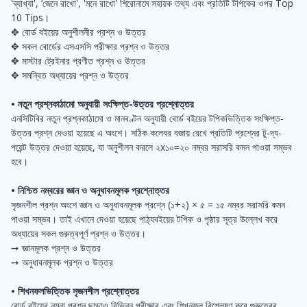
'ব্যাখ্যা', ‘জেনে রাখো', 'মনে রাখো' শিরোনামে সহায়ক তথ্য এবং প্রতিটি টপিকের ওপর Top
10 Tips।
✥ বোর্ড বইয়ের অনুশীলনীর প্রশ্ন ও উত্তর
✥ সকল বোর্ডের এসএসসি পরীক্ষার প্রশ্ন ও উত্তর
✥ মাস্টার ট্রেইনার প্রণীত প্রশ্ন ও উত্তর
✥ সমন্বিত অধ্যায়ের প্রশ্ন ও উত্তর
• নতুন প্রশ্নকাঠামো অনুযায়ী সংক্ষিপ্ত-উত্তর প্রশ্নোত্তর
এনসিটিবির নতুন প্রশ্নকাঠামো ও মানবণ্টন অনুযায়ী বোর্ড বইয়ের টপিকভিত্তিক সংক্ষিপ্ত-
উত্তর প্রশ্ন দেওয়া হয়েছে এ অংশে। সঠিক কলেবর বজায় রেখে প্রতিটি প্রশ্নের টু-দ্য-
পয়েন্ট উত্তর দেওয়া হয়েছে, যা অনুশীলন করলে ২x১০=২০ নম্বর সরাসরি কমন পাওয়া সম্ভব
হবে।
• নিশ্চিত নম্বরের জ্ঞান ও অনুধাবনমূলক প্রশ্নোত্তর
সৃজনশীল প্রশ্ন অংশে জ্ঞান ও অনুধাবনমূলক প্রশ্নে (১+২) × ৫ = ১৫ নম্বর সরাসরি কমন
পাওয়া সম্ভব। তাই এখানে দেওয়া হয়েছে পাঠ্যবইয়ের টপিক ও পৃষ্ঠার সূত্র উল্লেখ করে
অধ্যায়ের সকল গুরুত্বপূর্ণ প্রশ্ন ও উত্তর।
➙ জ্ঞানমূলক প্রশ্ন ও উত্তর
➙ অনুধাবনমূলক প্রশ্ন ও উত্তর
• শিখনফলভিত্তিক সৃজনশীল প্রশ্নোত্তর
বোর্ড বইয়ের নমুনা প্রশ্ন ছাড়াও বিভিন্ন পরীক্ষার এবং শিখনফল বিশ্লেষণ করে গুরুত্বের