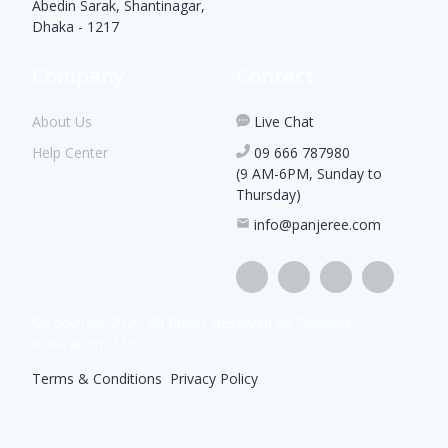
Abedin Sarak, Shantinagar,
Dhaka - 1217
Company
Contact
About Us
Live Chat
Help Center
09 666 787980
(9 AM-6PM, Sunday to
Thursday)
info@panjeree.com
©Copyright
2026
. All Rights Reserved by Panjeree
Publications Ltd
Terms & Conditions
|
Privacy Policy