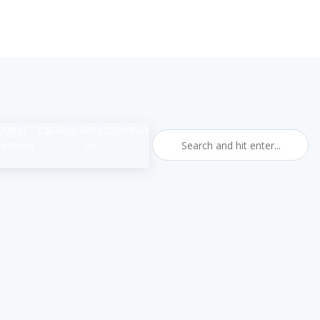
Digital
Catalogue
About
Contact
Services
us