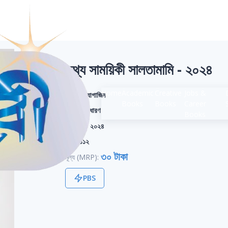
তথ্য সাময়িকী সালতামামি - ২০২৪
Home
Academic
Creative
Jobs &
শ্রেণি:
ম্যাগাজিন
Books
Books
Career
বিভাগ:
সাধারণ
Books
সংস্করণ:
২০২৪
পৃষ্ঠা:
১১২
৩০ টাকা
মূল্য (MRP):
PBS