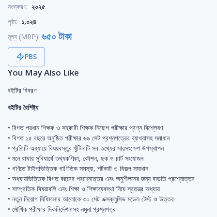
সংস্করণ:
২০২৫
পৃষ্ঠা:
১,০২৪
৬৫০ টাকা
মূল্য (MRP):
PBS
You May Also Like
বইটির বিবরণ
বইটির বৈশিষ্ট্য
• বিগত প্রধান শিক্ষক ও সহকারী শিক্ষক নিয়োগ পরীক্ষার প্রশ্ন বিশ্লেষণ
• বিগত ১৫ বছরে অনুষ্ঠিত পরীক্ষার ৬৯ সেট প্রশ্নপত্রের ব্যাখ্যাসহ সমাধান
• প্রতিটি অধ্যায়ে বিষয়বস্তুর খুঁটিনাটি সব তথ্যের সারসংক্ষেপ উপস্থাপন
• মনে রাখার সুবিধার্থে তথ্যকণিকা, কৌশল, ছক ও চার্ট সংযোজন
• গণিতে টাইপভিত্তিক গাণিতিক সমস্যা, শর্টকাট ও বিকল্প সমাধান
• অধ্যায়ভিত্তিক বিগত বছরের প্রশ্নোত্তর এবং অনুশীলনের জন্য বাড়তি প্রশ্নোত্তর
• সাম্প্রতিক বিষয়াবলি এবং শিক্ষা ও শিক্ষাব্যবস্থা নিয়ে স্বতন্ত্র অধ্যায়
• নতুন নিয়োগ বিধিমালার আলোকে ৩০ সেট এক্সক্লুসিভ মডেল টেস্ট ও উত্তর
• মৌখিক পরীক্ষার দিকনির্দেশনাসহ নমুনা প্রশ্নপত্র