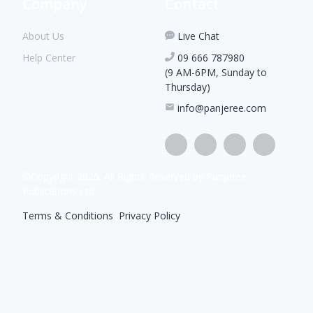
Company
Contact
About Us
Live Chat
Help Center
09 666 787980
(9 AM-6PM, Sunday to
Thursday)
info@panjeree.com
©Copyright
2026
. All Rights Reserved by Panjeree
Publications Ltd
Terms & Conditions
|
Privacy Policy