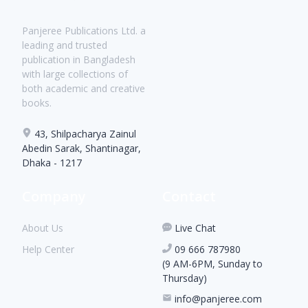
Panjeree Publications Ltd. a
leading and trusted
publication in Bangladesh
with large collections of
both academic and creative
books.
43, Shilpacharya Zainul
Abedin Sarak, Shantinagar,
Dhaka - 1217
Company
Contact
About Us
Live Chat
Help Center
09 666 787980
(9 AM-6PM, Sunday to
Thursday)
info@panjeree.com