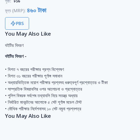
পৃষ্ঠা:
৮১৬
৪৬০ টাকা
মূল্য (MRP):
PBS
You May Also Like
বইটির বিবরণ
বইটির বিবরণ -
• বিগত ৭ বছরের পরীক্ষার প্রশ্ন বিশ্লেষণ
• বিগত ৩১ বছরের পরীক্ষার পূর্ণাঙ্গ সমাধান
• অধ্যায়ভিত্তিক নয়োগ পরীক্ষার প্রশ্নসহ গুরুত্বপূর্ণ প্রশ্নোত্তর ও টীকা
• সাম্প্রতিক বিষয়াবলির ওপর আলোচনা ও প্রশ্নোত্তর
• পুলিশ বিষয়ক সর্বশেষ তথ্যাবলি নিয়ে সতন্ত্র অধ্যায়
• নির্ধারিত মানবন্টনের আলোকে ৫ সেট পূর্ণাঙ্গ মডেল টেস্ট
• মৌখিক পরীক্ষার নির্দেশনাসহ ১০ সেট নমুনা প্রশ্নপত্র
You May Also Like