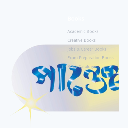
Books
Academic Books
Creative Books
Jobs & Career Books
Exam Preparation Books
Book Catalogues