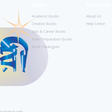
Books
Company
Academic Books
About Us
Creative Books
Help Center
Jobs & Career Books
Exam Preparation Books
Book Catalogues
Bangladesh with