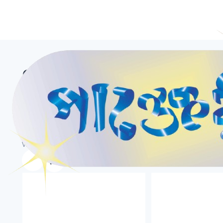
Class 6
Books
Version:
Bangla
English
View: