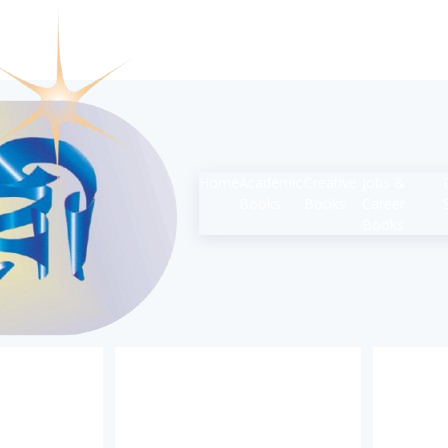
Home
Academic
Creative
Jobs &
Books
Books
Career
Books