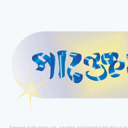
Panjeree Publications Ltd. a leading and trusted publication in 