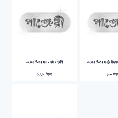
একের ভিতর সব - ষষ্ঠ শ্রেণি
একের ভিতর সব(বৌদ্ধধর্ম
১,২৩০ টাকা
১০০ টাক