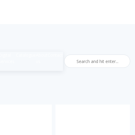
Digital
Catalogue
About
Contact
Services
us