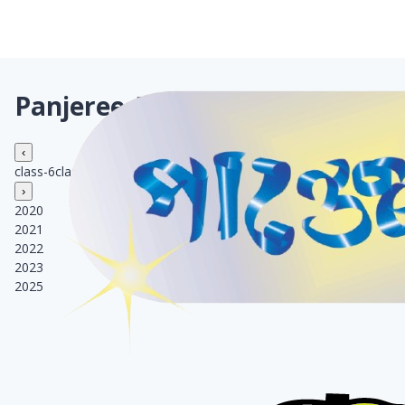
Panjeree Audio Book
‹
class-6
class-7
class-8
class-9
class-11
class-12
›
2020
2021
2022
2023
2025