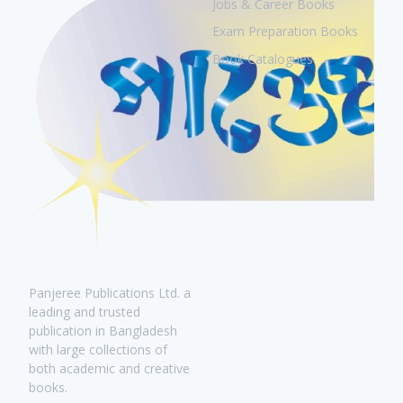
Jobs & Career Books
Exam Preparation Books
Book Catalogues
Panjeree Publications Ltd. a
leading and trusted
publication in Bangladesh
with large collections of
both academic and creative
books.