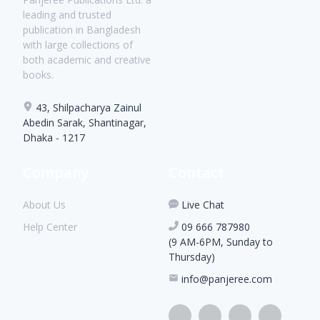
leading and trusted
publication in Bangladesh
with large collections of
both academic and creative
books.
43, Shilpacharya Zainul
Abedin Sarak, Shantinagar,
Dhaka - 1217
Company
Contact
About Us
Live Chat
Help Center
09 666 787980
(9 AM-6PM, Sunday to
Thursday)
info@panjeree.com