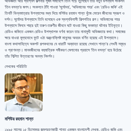
অভিজ্ঞতা আর স্বপ্নিল কল্পনার সুষম সমাবেশে তিনি গড়ে তুলেছেন তাঁর নতুন উপন্যাস সংকলন
‘তিন বসন্ত’র জগৎ। সংকলনে ঠাঁই পাওয়া ‘সূর্যোদয়’, ‘অভিমানের শহর’ এবং ‘রেডিও জকি’ এই
তিনটি ভিন্নমাত্রার উপন্যাসের মধ্য দিয়ে মশিউর রহমান শান্ত খুঁজে ফেরেন জীবনের স্বরূপ ও
দর্শন। সূর্যোদয় উপন্যাসে তিনি বলেছেন এক স্বপ্নবিলাসী শিল্পপতির গল্প। অভিমানের শহর
উপন্যাসে মিলবে শহুরে দুই তরুণ-তরুণীর জীবনে ঘটে যাওয়া কিছু মনকাড়া ঘটনার ইতিবৃত্ত।
রেডিও জকিতে একজন রেডিও উপস্থাপক বর্ণনা করেন তার নানামুখী অভিজ্ঞতার কথা। সমাজের
ক্ষয়ে যাওয়া মূল্যবােধে ফুটে ওঠা যন্ত্রণাক্লিষ্ট মানুষের অবয়ব বর্ণিত হয়েছে এই উপন্যাসে।
বাংলা কথাসাহিত্যে অকপট গল্পকথনের যে ধারাটি অব্যাহত রয়েছে সেখানে শান্ত'র লেখনী সমৃদ্ধ
ও প্রাণবন্ত। মানবজীবনের বহুমাত্রিক সমীকরণ মেলানাের প্রয়াসে ‘তিন বসন্ত’ হয়ে উঠেছে
তাঁর শিল্পিত উত্তরণের অনন্য নিদর্শন।
লেখকের পরিচিতি
মশিউর রহমান শান্ত
১৯৯৫ সালের ১৫ ডিসেম্বর জন্মগ্রহণকারী শান্ত একজন বাংলাদেশী লেখক, রেডিও জকি এবং