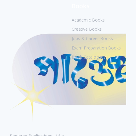
Books
Academic Books
Creative Books
Jobs & Career Books
Exam Preparation Books
Book Catalogues
Panjeree Publications Ltd. a