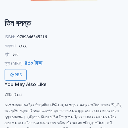
তিন বসন্ত
ISBN:
9789846345216
সংস্করণ:
২০২২
পৃষ্ঠা:
১২০
৪৫০ টাকা
মূল্য (MRP):
PBS
You May Also Like
বইটির বিবরণ
তরুণ প্রজন্মের জনপ্রিয় ঔপন্যাসিক মশিউর রহমান শান্ত'র অনন্য লেখনীতে সমাজের উঁচু-নিচু
সব শ্রেণির মানুষের বিস্ময়কর অন্তর্গত ক্যানভাস পাঠককে মুগ্ধ করে, ভাবনার জগতে তোলে
তুমুল তোলপাড়। ব্যক্তিগত জীবনে রেডিও উপস্থাপক হিসেবে সমাজের ক্লেদাক্ত চরিত্র
থেকে শুরু করে বর্ণিল সত্তা সকলের সাথে ঘটেছে তাঁর অনায়াস পরিচ্ছন্ন পরিচয়। সেই