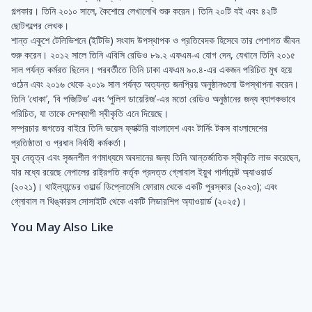
গল্পকার। তিনি ২০১০ সালে, কৈশোরে লেখালেখি শুরু করেন। তিনি ২০টি বই এবং ৪২টি
ছোটগল্পের লেখক।
শান্ত একুশে টেলিভিশনে (ইটিভি) সংবাদ উপস্থাপক ও প্রতিবেদক হিসেবে তার পেশাগত জীবন
শুরু করেন। ২০১২ সালে তিনি এবিসি রেডিও ৮৯.২ এফএম-এ যোগ দেন, যেখানে তিনি ২০১৫
সাল পর্যন্ত কর্মরত ছিলেন। পরবর্তীতে তিনি ঢাকা এফএম ৯০.৪-এর একজন পরিচিত মুখ হয়ে
ওঠেন এবং ২০১৬ থেকে ২০১৯ সাল পর্যন্ত অত্যন্ত জনপ্রিয় অনুষ্ঠানগুলো উপস্থাপনা করেন।
তিনি ‘ধোকা’, ‘বি পজিটিভ’ এবং ‘পুলিশ ডায়েরিজ’-এর মতো রেডিও অনুষ্ঠানের জন্য ব্যাপকভাবে
পরিচিত, যা তাকে দেশব্যাপী স্বীকৃতি এনে দিয়েছে।
সম্প্রচার জগতের বাইরে তিনি ভয়েস ফ্যাক্টরি বাংলাদেশ এবং টার্নিং টকস বাংলাদেশের
প্রতিষ্ঠাতা ও প্রধান নির্বাহী কর্মকর্তা।
যুব নেতৃত্ব এবং সৃজনশীল গণমাধ্যমে অবদানের জন্য তিনি আন্তর্জাতিক স্বীকৃতি লাভ করেছেন,
যার মধ্যে রয়েছে নেপালের রাষ্ট্রপতি কর্তৃক প্রদত্ত গ্লোবাল ইয়ুথ পার্লামেন্ট অ্যাওয়ার্ড
(২০২১)। থাইল্যান্ডের ওয়ার্ল্ড ডিপ্লোমেসি ফোরাম থেকে একটি পুরস্কার (২০২৩); এবং
গ্লোবাল ল থিঙ্কারস সোসাইটি থেকে একটি লিডারশিপ অ্যাওয়ার্ড (২০২৫)।
You May Also Like