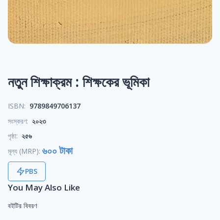
নতুন শিক্ষাক্রম : শিক্ষকের ভূমিকা
ISBN:
9789849706137
সংস্করণ:
২০২৩
পৃষ্ঠা:
২৫৬
৬০০ টাকা
মূল্য (MRP):
PBS
You May Also Like
বইটির বিবরণ