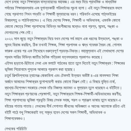
দেশে চলছে নতুন শিক্ষাক্রম বাস্তবায়নের মহাযজ্ঞ। এর মধ্য দিয়ে প্রাথমিক ও মাধ্যমিক
পর্যায়ের শিক্ষাব্যবস্থায় এক যুগান্তকারী পরিবর্তনের সূচনা হলো। এই নতুন শিক্ষাক্রমে বদলে
গেছে প্রথাগত শিখন পদ্ধতি ও শিক্ষার্থী মূল্যায়নের ধরন। পরিবর্তন এসেছে পাঠ্যবইয়ের
বিষয়বস্তু ও পাঠবিন্যাসেও। এ নিয়ে দেশের শিক্ষক, শিক্ষার্থী ও অভিভাবক, এমনকি কোনো
কোনো ক্ষেত্রে শিক্ষা প্রশাসনের বিভিন্ন অংশীজনের মধ্যেও নানা প্রশ্ন, সন্দেহ, শঙ্কা ও
দোলাচলের শেষ নেই।
২০২২ সাল জুড়ে নতুন শিক্ষাক্রম নিয়ে যখন দেশের সর্ব মহলে এক ধরনের উদ্ভবেগ, শঙ্কা ও
সন্দেহ বিরাজ করছিল, ঠিক তখনই শিক্ষক, শিক্ষা প্রশাসক ও ঋদ্ধ গবেষক সৈয়দ মো. গোলাম
ফারুক একের পর এক লিখেছেন গুরুত্বপূর্ণ প্রবন্ধ-নিবন্ধ। মহামূল্যবান এই লেখাগুলো দেশের
প্রথম সারির বিভিন্ন জাতীয় দৈনিক পত্রিকা যত্নসহকারে প্রকাশও করেছে।
এইসব ছড়ানো-ছিটানো লেখা এক মলাটে পাঠকের হাতে তুলে দিতেই নতুন শিক্ষাক্রম : শিক্ষকের
ভূমিকা শিরোনামে পুস্তক আকারে প্রকাশ করা হয়েছে।
চতুর্থ শিল্পবিপ্লবের চ্যালেঞ্জ মোকাবিলা এবং টেকসই উন্নয়ন অভীষ্ট ৪-এর মানসম্মত শিক্ষা
অর্জনে আমাদের শিক্ষাক্রম যুগোপযোগী করার কোনো বিকল্প নেই। এ বিষয়ে যুক্তি-তর্ক,
ব্যাখ্যা-বিশ্লেষণ সহকারে লেখক তাঁর নিজস্ব মতামত ও মূল্যায়ন তুলে ধরেছেন এ বইটিতে।
নতুন শিক্ষাক্রম প্রণয়নের প্রেক্ষাপট, নতুন শিক্ষাক্রমে শিক্ষক-শিক্ষার্থী-অভিভাবকের করণীয়,
শিক্ষা প্রশাসনের ভূমিকা প্রভৃতি বিষয় লেখক সহজ, সরল ও প্রাঞ্জল ভাষায় তুলে ধরেছেন এ
বইয়ের পাতায় পাতায়। লেখকের দীর্ঘ পেশাগত জীবনের অভিজ্ঞতা ও আনের আলোকে রচিত এই
বইটি পাঠে শুধু শিক্ষকেরাই নন; সমৃদ্ধ হবেন দেশের সকল শিক্ষার্থী, অভিভাবক ও
শিক্ষাগবেষকও।
লেখকের পরিচিতি