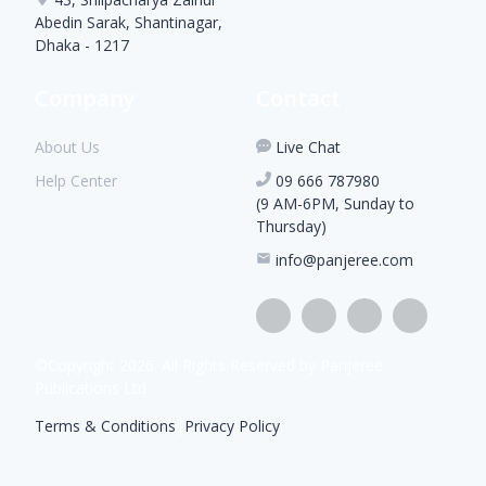
Abedin Sarak, Shantinagar,
Dhaka - 1217
Company
Contact
About Us
Live Chat
Help Center
09 666 787980
(9 AM-6PM, Sunday to
Thursday)
info@panjeree.com
©Copyright
2026
. All Rights Reserved by Panjeree
Publications Ltd
Terms & Conditions
|
Privacy Policy