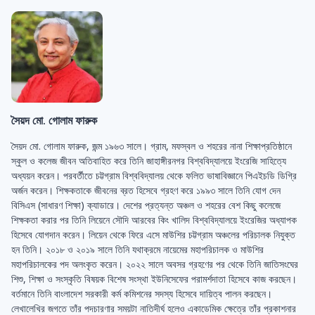
সৈয়দ মো. গোলাম ফারুক
সৈয়দ মো. গোলাম ফারুক, জন্ম ১৯৬৩ সালে। গ্রাম, মফস্বল ও শহরের নানা শিক্ষাপ্রতিষ্ঠানে
স্কুল ও কলেজ জীবন অতিবাহিত করে তিনি জাহাঙ্গীরনগর বিশ্ববিদ্যালয়ে ইংরেজি সাহিত্যে
অধ্যয়ন করেন। পরবর্তীতে চট্টগ্রাম বিশ্ববিদ্যালয় থেকে ফলিত ভাষাবিজ্ঞানে পিএইচডি ডিগ্রি
অর্জন করেন। শিক্ষকতাকে জীবনের ব্রত হিসেবে গ্রহণ করে ১৯৯৩ সালে তিনি যোগ দেন
বিসিএস (সাধারণ শিক্ষা) ক্যাডারে। দেশের প্রত্যন্ত অঞ্চল ও শহরের বেশ কিছু কলেজে
শিক্ষকতা করার পর তিনি লিয়েনে সৌদি আরবের কিং খালিদ বিশ্ববিদ্যালয়ে ইংরেজির অধ্যাপক
হিসেবে যোগদান করেন। লিয়েন থেকে ফিরে এসে মাউশির চট্টগ্রাম অঞ্চলের পরিচালক নিযুক্ত
হন তিনি। ২০১৮ ও ২০১৯ সালে তিনি যথাক্রমে নায়েমের মহাপরিচালক ও মাউশির
মহাপরিচালকের পদ অলংকৃত করেন। ২০২২ সালে অবসর গ্রহণের পর থেকে তিনি জাতিসংঘের
শিশু, শিক্ষা ও সংস্কৃতি বিষয়ক বিশেষ সংস্থা ইউনিসেফের পরামর্শদাতা হিসেবে কাজ করছেন।
বর্তমানে তিনি বাংলাদেশ সরকারী কর্ম কমিশনের সদস্য হিসেবে দায়িত্ব পালন করছেন।
লেখালেখির জগতে তাঁর পদচারণার সময়টা নাতিদীর্ঘ হলেও একাডেমিক ক্ষেত্রে তাঁর প্রকাশনার