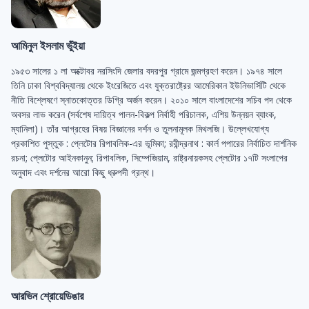
আমিনুল ইসলাম ভুঁইয়া
১৯৫৩ সালের ১ লা অক্টোবর নরসিংদি জেলার বদরপুর গ্রামে জন্মগ্রহণ করেন। ১৯৭৪ সালে
তিনি ঢাকা বিশ্ববিদ্যালয় থেকে ইংরেজিতে এবং যুক্তরাষ্ট্রের আমেরিকান ইউনিভার্সিটি থেকে
নীতি বিশ্লেষণে স্নাতকোত্তর ডিগ্রি অর্জন করেন। ২০১০ সালে বাংলাদেশের সচিব পদ থেকে
অবসর লাভ করেন (সর্বশেষ দায়িত্ব পালন-বিকল্প নির্বাহী পরিচালক, এশিয় উন্নয়ন ব্যাংক,
ম্যানিলা)। তাঁর আগ্রহের বিষয় বিজ্ঞানের দর্শন ও তুলনামূলক মিথলজি। উল্লেখযোগ্য
প্রকাশিত পুস্তুক : প্লেটোর রিপাবলিক-এর ভূমিকা; রবীন্দ্রনাথ : কার্ল পপারের নির্বাচিত দার্শনিক
রচনা; প্লেটোর আইনকানুন; রিপাবলিক, সিম্পেজিয়াম, রাষ্ট্রনায়কসহ প্লেটোর ১৭টি সংলাপের
অনুবাদ এবং দর্শনের আরো কিছু ধ্রুপদী গ্রন্থ।
আরভিন শ্রোয়েডিঙার