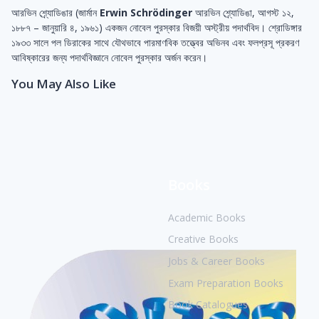
আরভিন শ্র্যোডিঙার (জার্মান
Erwin Schrödinger
আরভিন শ্র্যোডিঙা, আগস্ট ১২,
১৮৮৭ – জানুয়ারি ৪, ১৯৬১) একজন নোবেল পুরস্কার বিজয়ী অস্ট্রীয় পদার্থবিদ। শ্রোডিঙ্গার
১৯৩৩ সালে পল ডির‍াকের সাথে যৌথভাবে পারমাণবিক তত্ত্বের অভিনব এবং ফলপ্রসূ প্রকরণ
আবিষ্কারের জন্য পদার্থবিজ্ঞানে নোবেল পুরস্কার অর্জন করেন।
You May Also Like
Books
Academic Books
Creative Books
Jobs & Career Books
Exam Preparation Books
Book Catalogues