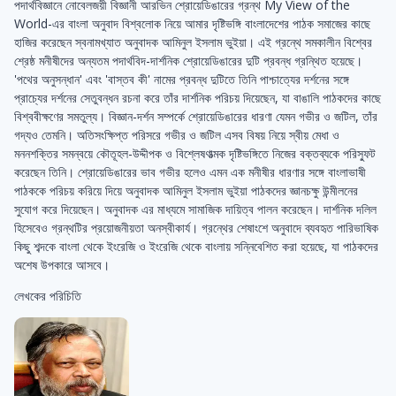
পদার্থবিজ্ঞানে নোবেলজয়ী বিজ্ঞানী আরভিন শ্রোয়েডিঙারের গ্রন্থ My View of the
World-এর বাংলা অনুবাদ বিশ্বলোক নিয়ে আমার দৃষ্টিভঙ্গি বাংলাদেশের পাঠক সমাজের কাছে
হাজির করেছেন স্বনামখ্যাত অনুবাদক আমিনুল ইসলাম ভুইয়া। এই গ্রন্থে সমকালীন বিশ্বের
শ্রেষ্ঠ মনীষীদের অন্যতম পদার্থবিদ-দার্শনিক শ্রোয়েডিঙারের দুটি প্রবন্ধ গ্রন্থিত হয়েছে।
'পথের অনুসন্ধান' এবং 'বাস্তব কী' নামের প্রবন্ধ দুটিতে তিনি পাশ্চাত্যের দর্শনের সঙ্গে
প্রাচ্যের দর্শনের সেতুবন্ধন রচনা করে তাঁর দার্শনিক পরিচয় দিয়েছেন, যা বাঙালি পাঠকদের কাছে
বিশ্ববীক্ষণের সমতুল্য। বিজ্ঞান-দর্শন সম্পর্কে শ্রোয়েডিঙারের ধারণা যেমন গভীর ও জটিল, তাঁর
গদ্যও তেমনি। অতিসংক্ষিপ্ত পরিসরে গভীর ও জটিল এসব বিষয় নিয়ে স্বীয় মেধা ও
মননশক্তির সমন্বয়ে কৌতূহল-উদ্দীপক ও বিশ্লেষণাত্মক দৃষ্টিভঙ্গিতে নিজের বক্তব্যকে পরিস্ফুট
করেছেন তিনি। শ্রোয়েডিঙারের ভাব গভীর হলেও এমন এক মনীষীর ধারণার সঙ্গে বাংলাভাষী
পাঠককে পরিচয় করিয়ে দিয়ে অনুবাদক আমিনুল ইসলাম ভুইয়া পাঠকদের জ্ঞানচক্ষু উন্মীলনের
সুযোগ করে দিয়েছেন। অনুবাদক এর মাধ্যমে সামাজিক দায়িত্ব পালন করেছেন। দার্শনিক দলিল
হিসেবেও গ্রন্থটির প্রয়োজনীয়তা অনস্বীকার্য। গ্রন্থের শেষাংশে অনুবাদে ব্যবহৃত পারিভাষিক
কিছু শব্দকে বাংলা থেকে ইংরেজি ও ইংরেজি থেকে বাংলায় সন্নিবেশিত করা হয়েছে, যা পাঠকদের
অশেষ উপকারে আসবে।
লেখকের পরিচিতি