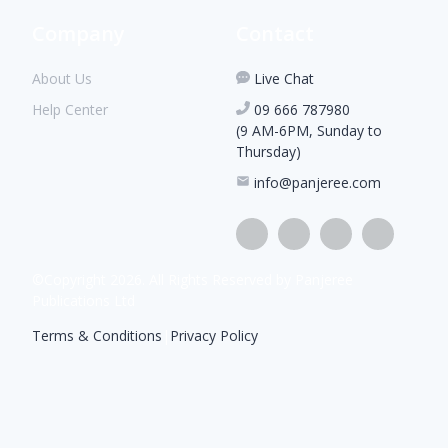
Company
Contact
About Us
Live Chat
Help Center
09 666 787980
(9 AM-6PM, Sunday to
Thursday)
info@panjeree.com
©Copyright
2026
. All Rights Reserved by Panjeree
Publications Ltd
Terms & Conditions
|
Privacy Policy