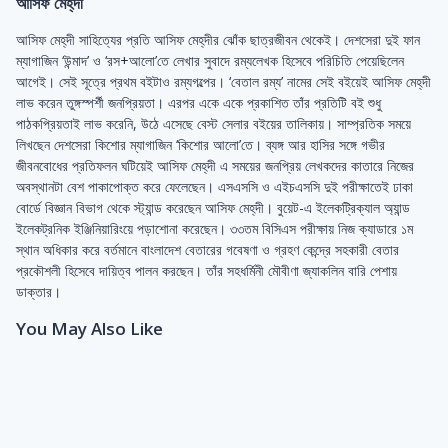
আসিফ মেহ্‌দী
আসিফ মেহ্‌দী সাহিত্যের প্রতি আসিফ মেহ্‌দীর ঝোঁক ছাত্রজীবন থেকেই। দেশসেরা দুই ফান
ম্যাগাজিন ‘উন্মাদ’ ও ‘রস+আলো’তে লেখার সুবাদে রম্যলেখক হিসেবে পরিচিতি পেয়েছিলেন
আগেই। সেই সূত্রে প্রথম বইটাও রম্যগল্পের। ‘বেতাল রম্য’ নামের সেই বইয়েই আসিফ মেহ্‌দী
লাভ করেন তুঙ্গস্পর্শী জনপ্রিয়তা। এরপর একে একে প্রকাশিত তাঁর প্রতিটি বই শুধু
পাঠকপ্রিয়তাই লাভ করেনি, উঠে এসেছে বেস্ট সেলার বইয়ের তালিকায়। সাম্প্রতিক সময়ে
লিখছেন দেশসেরা কিশোর ম্যাগাজিন ‘কিশোর আলো’তে। ব্যঙ্গ আর হাসির সঙ্গে গভীর
জীবনবোধের প্রতিফলন ঘটিয়েই আসিফ মেহ্‌দী এ সময়ের জনপ্রিয় লেখকদের কাতারে নিজের
অবস্থানটা বেশ পাকাপোক্ত করে ফেলেছেন। এসএসসি ও এইচএসসি দুই পরীক্ষাতেই ঢাকা
বোর্ডে বিজ্ঞান বিভাগ থেকে স্ট্যান্ড করেছেন আসিফ মেহ্‌দী। বুয়েট-এ ইলেকট্রিক্যাল অ্যান্ড
ইলেকট্রনিক ইঞ্জিনিয়ারিংয়ে পড়াশোনা করেছেন। ৩৩তম বিসিএস পরীক্ষায় নিজ ক্যাডারে ১ম
স্থান অধিকার করে বর্তমানে বাংলাদেশ বেতারের গবেষণা ও গ্রহণ কেন্দ্রে সহকারী বেতার
প্রকৌশলী হিসেবে দায়িত্ব পালন করছেন। তাঁর সহধর্মিনী মৌবীণা জ্যাকলিন বারি পেশায়
ডাক্তার।
You May Also Like