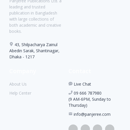
Panjeree Publications Ltd. a
leading and trusted
publication in Bangladesh
with large collections of
both academic and creative
books.
43, Shilpacharya Zainul
Abedin Sarak, Shantinagar,
Dhaka - 1217
Company
Contact
About Us
Live Chat
Help Center
09 666 787980
(9 AM-6PM, Sunday to
Thursday)
info@panjeree.com