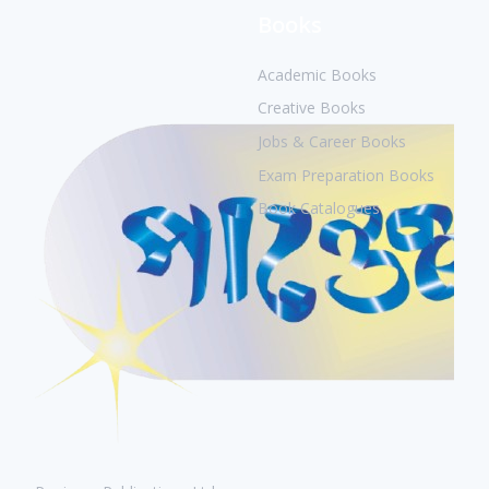
Books
Academic Books
Creative Books
Jobs & Career Books
Exam Preparation Books
Book Catalogues