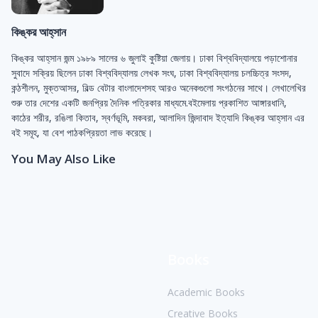
কিঙ্কর আহ্‌সান
কিঙ্কর আহ্‌সান জন্ম ১৯৮৯ সালের ৬ জুলাই কুষ্টিয়া জেলায়। ঢাকা বিশ্ববিদ্যালয়ে পড়াশোনার
সুবাদে সক্রিয় ছিলেন ঢাকা বিশ্ববিদ্যালয় লেখক সংঘ, ঢাকা বিশ্ববিদ্যালয় চলচ্চিত্র সংসদ,
কন্ঠশীলন, মুক্তআসর, বিল্ড বেটার বাংলাদেশসহ আরও অনেকগুলো সংগঠনের সাথে। লেখালেখির
শুরু তার দেশের একটি জনপ্রিয় দৈনিক পত্রিকার মাধ্যমে.বইমেলায় প্রকাশিত আঙ্গারধানি,
কাঠের শরীর, রঙিলা কিতাব, স্বর্ণভূমি, মকবরা, আলাদিন জিন্দাবাদ ইত্যাদি কিঙ্কর আহ্‌সান এর
বই সমূহ, যা বেশ পাঠকপ্রিয়তা লাভ করেছে।
You May Also Like
Books
Academic Books
Creative Books