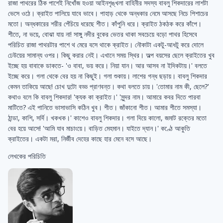
রাজা পাথরের ঠিক পাশেই নিখোঁজ হওয়া আইনশৃঙ্খলা বাহিনীর সদস্য বাবলু শিকদারের লাশটা
ভেসে ওঠে। ক্রাইত পালিয়ে যাবে ভাবে। পাহাড় থেকে অন্ধকার নেমে আসছে নিচে পিশাচের
মতো। অন্ধকারের শরীর পেঁচিয়ে ধরেছে শীত। কাঁপুনি ধরে। ক্রাইত ঠকঠক করে কাঁপে।
শীতে, না ভয়ে, বোঝা যায় না! সাঙ্গু নদীর বুকের ভেতর থাকা সবচেয়ে বড়ো পাথর হিসেবে
পরিচিত রাজা পাথরটার পাশে থ মেরে বসে থাকে ক্রাইত। নৌকাটা একটু-আধটু করে দোলে
ঢেউয়ের সামান্য ওপর। কিছু করার নেই। এখানে সময় স্থির। অল্প বয়সের ছেলে ক্রাইতের খুব
ইচ্ছে হয় বাবাকে ডাকতে- 'ও বাবা, ভয় করে। নিয়া যান। আর আসব না ইদিকটায়।' বলতে
ইচ্ছে করে। গলা থেকে বের হয় না কিছুই। গলা শুকায়। লাশের গন্ধ ছড়ায়। বাবলু শিকদার
কেমন তাকিয়ে আছে! চোখ দুটো বড্ড প্রাণবন্ত। কথা বলতে চায়। 'তোমার নাম কী, ছেলে?'
কথাও বলে কি বাবলু শিকদার! 'ক্যক কা ক্রাইত।' 'সুন্দর নাম। আমারে কবর দিতে পারবা
মাটিতে? এই পানিতে ভাসাভাসি কঠিন খুব। শীত। জাঁকানো শীত। আমার শীতে সমস্যা।
ঠান্ডা, কাশি, সর্দি। খকখক।' কাশেও বাবলু শিকদার। গলা দিয়ে কালো, জমাট রক্তের মতো
বের হয়ে আসে! 'আমি যাব মাচাংয়ে। বাড়িত মেহমান। যাইতে দ্যান।' কণ্ঠে আকুতি
ক্রাইতের। একটা মরা, নির্জীব দেহের কাছে হার মেনে বসে আছে।
লেখকের পরিচিতি