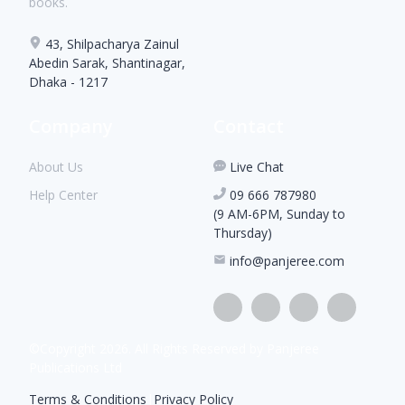
books.
43, Shilpacharya Zainul
Abedin Sarak, Shantinagar,
Dhaka - 1217
Company
Contact
About Us
Live Chat
Help Center
09 666 787980
(9 AM-6PM, Sunday to
Thursday)
info@panjeree.com
©Copyright
2026
. All Rights Reserved by Panjeree
Publications Ltd
Terms & Conditions
|
Privacy Policy