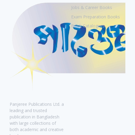
Jobs & Career Books
Exam Preparation Books
Book Catalogues
Panjeree Publications Ltd. a
leading and trusted
publication in Bangladesh
with large collections of
both academic and creative