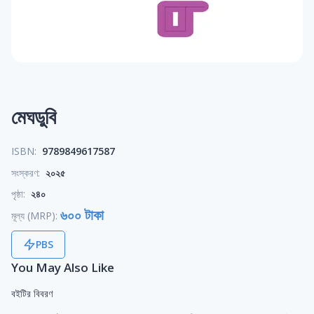
মেঘডুবি
ISBN:
9789849617587
সংস্করণ:
২০২৫
পৃষ্ঠা:
২৪০
৬০০ টাকা
মূল্য (MRP):
PBS
You May Also Like
বইটির বিবরণ