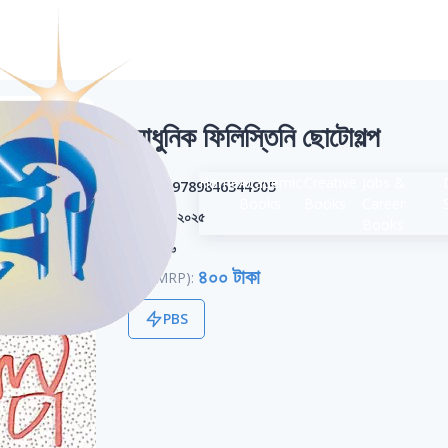
আধুনিক ফিলিস্তিনি ছোটোগল্প
Home
Academic
Creative
Jobs &
ISBN:
9789846344905
Books
Books
Career
সংস্করণ:
২০২৫
Books
পৃষ্ঠা:
১৭৬
৪০০ টাকা
মূল্য (MRP):
PBS