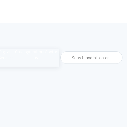
Digital
Catalogue
About
Contact
Services
us