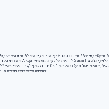
য এবং ছড়া রচনায় তিনি ইতােমধ্যে পারঙ্গমতা প্রদর্শন করেছেন। ঢাকার বিভিন্ন পত্র-পত্রিকার নিয়
িক ছােটগল্প এবং পাচটি অনুবাদ গল্পের সংকলন প্রকাশিত হয়েছে। তিনি বাংলামাটি অনলাইন ম্যাগাজিনে 
্তি উপলক্ষে পেয়েছেন বাসভূমি পুরস্কার। ঢাকা বিশ্ববিদ্যালয় থেকে মৃত্তিকা বিজ্ঞানে প্রথম শ্রেণীতে 
্তা এবং সপরিবারে বসবাস করছেন ক্যানবেরায়।