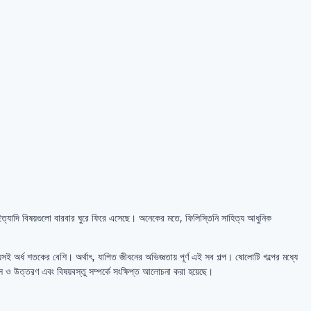
়ন ইত্যাদি বিষয়গুলো বারবার ঘুরে ফিরে এসেছে। অনেকের মতে, ফিলিস্তিনি সাহিত্য আধুনিক
 অর্ধ শতকের বেশি। অর্থাৎ, যাপিত জীবনের অভিজ্ঞতায় পূর্ণ এই সব গল্প। ষোলোটি গল্পের মধ্যে
স ও উত্তরণ এবং বিষয়বস্তু সম্পর্কে সংক্ষিপ্ত আলোচনা করা হয়েছে।