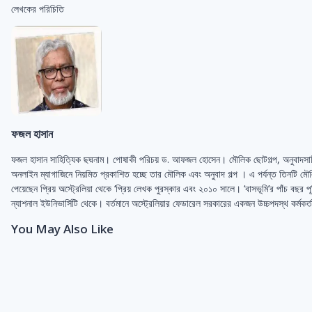
লেখকের পরিচিতি
ফজল হাসান
ফজল হাসান সাহিত্যিক ছদ্মনাম। পােষাকী পরিচয় ড. আফজল হােসেন। মৌলিক ছােটগল্প, অনুবাদসাহিত্
অনলাইন ম্যাগাজিনে নিয়মিত প্রকাশিত হচ্ছে তার মৌলিক এবং অনুবাদ গল্প । এ পর্যন্ত তিনটি মৌল
পেয়েছেন প্রিয় অস্ট্রেলিয়া থেকে ‘প্রিয় লেখক পুরস্কার এবং ২০১০ সালে। ‘বাসভূমি’র পাঁচ বছর পূর
ন্যাশনাল ইউনিভার্সিটি থেকে। বর্তমানে অস্ট্রেলিয়ার ফেডারেল সরকারের একজন উচ্চপদস্থ কর্মকর
You May Also Like