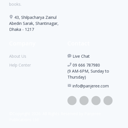
books.
43, Shilpacharya Zainul
Abedin Sarak, Shantinagar,
Dhaka - 1217
Company
Contact
About Us
Live Chat
Help Center
09 666 787980
(9 AM-6PM, Sunday to
Thursday)
info@panjeree.com
©Copyright
2026
. All Rights Reserved by Panjeree
Publications Ltd