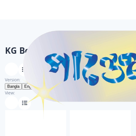
KG
Books
Version:
Bangla
English
View: