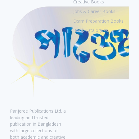
Creative Books
Jobs & Career Books
Exam Preparation Books
Book Catalogues
Panjeree Publications Ltd. a
leading and trusted
publication in Bangladesh
with large collections of
both academic and creative